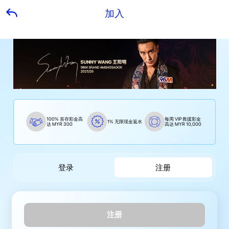
加入
100% 首存彩金高
每周 VIP 救援彩金
1% 无限现金返水
达 MYR 300
高达 MYR 10,000
登录
注册
注册